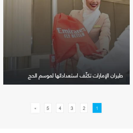
طيران الإمارات تكثّف استعداداتها لموسم الحج
»
1
5
4
3
2